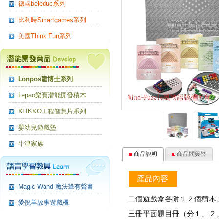
德國beleduc系列
比利時Smartgames系列
美國Think Fun系列
Lonpos龍博士系列
Lepao樂寶潛能開發積木
KLIKKO工程智慧片系列
嬰幼兒遊戲墊
牛津家族
商品說明
商品問與答
產品內容
Magic Wand 魔法筆有聲書
二個遊戲盒各附１２個積木
愛倪羊故事遊戲機
三冊平面題目冊（分１、２