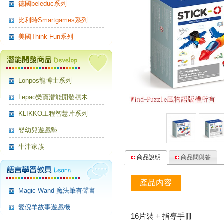
德國beleduc系列
比利時Smartgames系列
美國Think Fun系列
Lonpos龍博士系列
Lepao樂寶潛能開發積木
KLIKKO工程智慧片系列
嬰幼兒遊戲墊
牛津家族
商品說明
商品問與答
產品內容
Magic Wand 魔法筆有聲書
愛倪羊故事遊戲機
16片裝 + 指導手冊