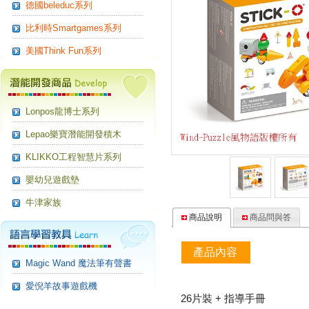
德國beleduc系列
比利時Smartgames系列
美國Think Fun系列
Lonpos龍博士系列
Lepao樂寶潛能開發積木
KLIKKO工程智慧片系列
嬰幼兒遊戲墊
牛津家族
商品說明
商品問與答
產品內容
Magic Wand 魔法筆有聲書
愛倪羊故事遊戲機
26片裝 + 指導手冊