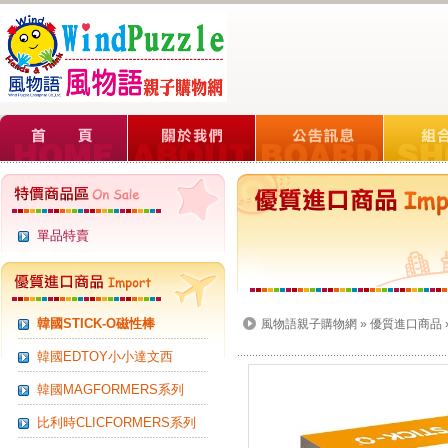
單品特賣
韓國STICK-O磁性棒
風物語親子購物網
»
優質進口商品
韓國EDTOY小小達文西
韓國MAGFORMERS系列
比利時CLICFORMERS系列