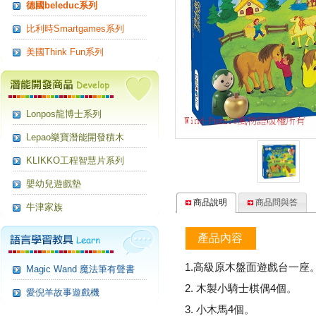
德國beleduc系列
比利時Smartgames系列
美國Think Fun系列
Lonpos龍博士系列
Lepao樂寶潛能開發積木
KLIKKO工程智慧片系列
嬰幼兒遊戲墊
商品說明
商品問與答
牛津家族
產品內容
1.高級原木盤面遊戲台一座
Magic Wand 魔法筆有聲書
2. 木製小騎士棋偶4個。
愛倪羊故事遊戲機
3. 小木馬4個。