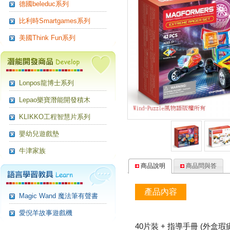
德國beleduc系列
比利時Smartgames系列
美國Think Fun系列
Lonpos龍博士系列
Lepao樂寶潛能開發積木
KLIKKO工程智慧片系列
嬰幼兒遊戲墊
牛津家族
商品說明
商品問與答
產品內容
Magic Wand 魔法筆有聲書
愛倪羊故事遊戲機
40片裝 + 指導手冊 (外盒