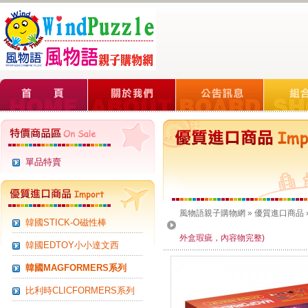
單品特賣
風物語親子購物網
»
優質進口商品
韓國STICK-O磁性棒
外盒瑕疵，內容物完整)
韓國EDTOY小小達文西
韓國MAGFORMERS系列
比利時CLICFORMERS系列