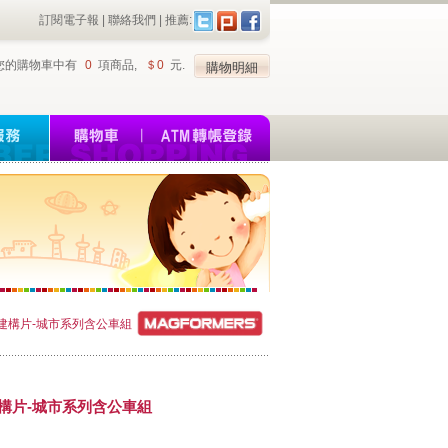
訂閱電子報
|
聯絡我們
| 推薦:
 您的購物車中有
0
項商品,
＄0
元.
性建構片-城市系列含公車組
建構片-城市系列含公車組