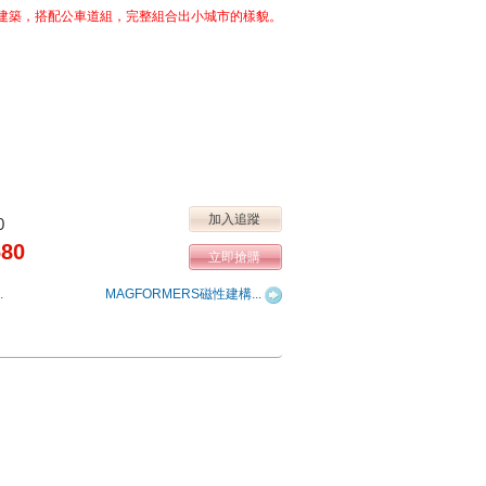
建築，搭配公車道組，完整組合出小城市的樣貌。
加入追蹤
0
80
立即搶購
.
MAGFORMERS磁性建構
...