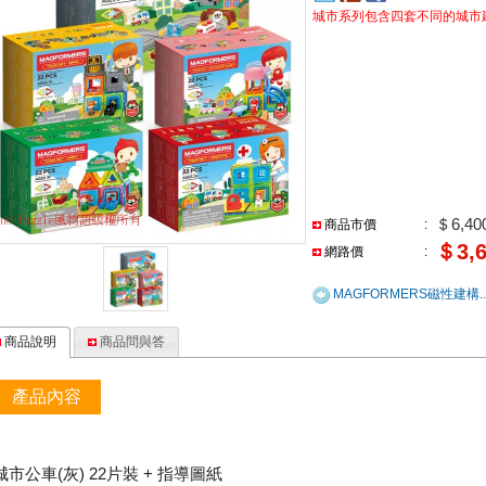
城市系列包含四套不同的城市
＄6,40
商品市價
:
＄3,6
網路價
:
MAGFORMERS磁性建構
..
商品說明
商品問與答
產品內容
城市公車(灰) 22片裝 + 指導圖紙