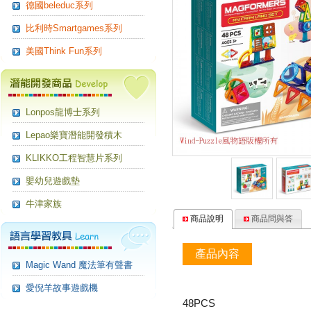
德國beleduc系列
比利時Smartgames系列
美國Think Fun系列
Lonpos龍博士系列
Lepao樂寶潛能開發積木
KLIKKO工程智慧片系列
嬰幼兒遊戲墊
牛津家族
商品說明
商品問與答
產品內容
Magic Wand 魔法筆有聲書
愛倪羊故事遊戲機
48PCS