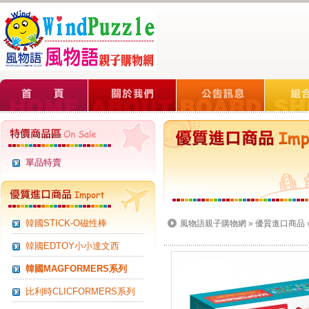
單品特賣
韓國STICK-O磁性棒
風物語親子購物網
»
優質進口商品
韓國EDTOY小小達文西
韓國MAGFORMERS系列
比利時CLICFORMERS系列