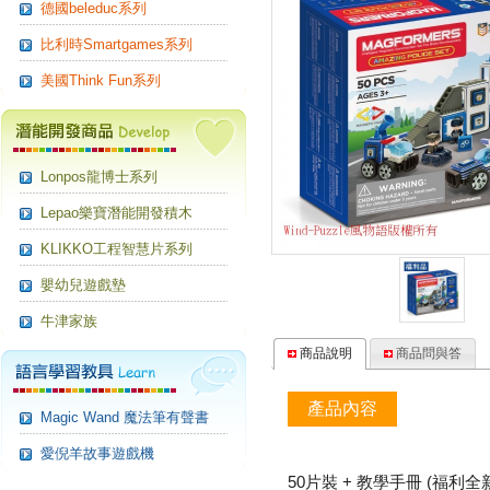
德國beleduc系列
比利時Smartgames系列
美國Think Fun系列
Lonpos龍博士系列
Lepao樂寶潛能開發積木
KLIKKO工程智慧片系列
嬰幼兒遊戲墊
牛津家族
商品說明
商品問與答
產品內容
Magic Wand 魔法筆有聲書
愛倪羊故事遊戲機
50片裝 + 教學手冊 (福利