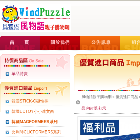
單品特賣
風物語親子購物網
»
優質進口商品
韓國STICK-O磁性棒
品,內封膜未拆)
韓國EDTOY小小達文西
韓國MAGFORMERS系列
比利時CLICFORMERS系列