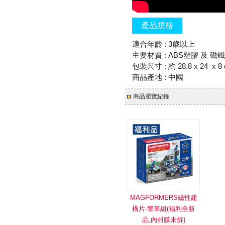
產品規格
適合年齡 : 3歲以上
主要材質 : ABS塑膠 及 磁鐵
包裝尺寸 : 約 28.8 x 24 x 8
商品產地 : 中國
商品瀏覽紀錄
MAGFORMERS磁性建
構片-警車組(福利全新
品,內封膜未拆)