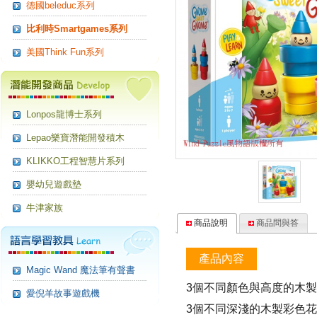
德國beleduc系列
比利時Smartgames系列
美國Think Fun系列
Lonpos龍博士系列
Lepao樂寶潛能開發積木
KLIKKO工程智慧片系列
嬰幼兒遊戲墊
牛津家族
商品說明
商品問與答
產品內容
Magic Wand 魔法筆有聲書
3個不同顏色與高度的木
愛倪羊故事遊戲機
3個不同深淺的木製彩色