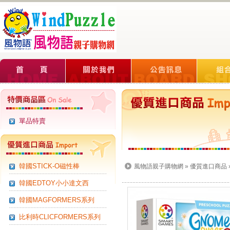
單品特賣
韓國STICK-O磁性棒
風物語親子購物網
»
優質進口商品
韓國EDTOY小小達文西
韓國MAGFORMERS系列
比利時CLICFORMERS系列