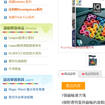
德國beleduc系列
比利時Smartgames系列
美國Think Fun系列
Lonpos龍博士系列
Lepao樂寶潛能開發積木
KLIKKO工程智慧片系列
嬰幼兒遊戲墊
牛津家族
商品說明
商品問與答
產品內容
Magic Wand 魔法筆有聲書
7
個齒輪連方塊
愛倪羊故事遊戲機
1個附透明蓋與齒輪的遊戲