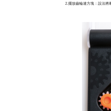
2.擺放齒輪連方塊：設法將