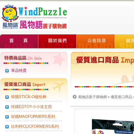
單品特賣
韓國STICK-O磁性棒
風物語親子購物網
»
優質進口商品
韓國EDTOY小小達文西
韓國MAGFORMERS系列
比利時CLICFORMERS系列