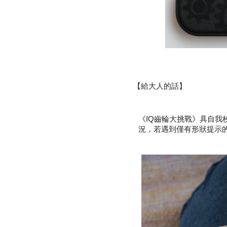
【給大人的話】
《IQ齒輪大挑戰》具自
況，若遇到僅有形狀提示