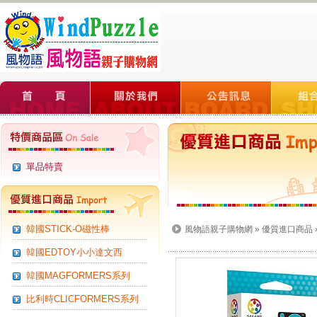
單品特賣
韓國STICK-O磁性棒
風物語親子購物網
»
優質進口商品
韓國EDTOY小小達文西
韓國MAGFORMERS系列
比利時CLICFORMERS系列