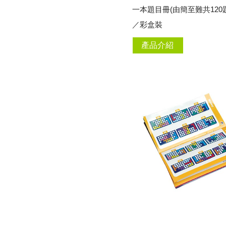
一本題目冊(由簡至難共120
／彩盒裝
產品介紹