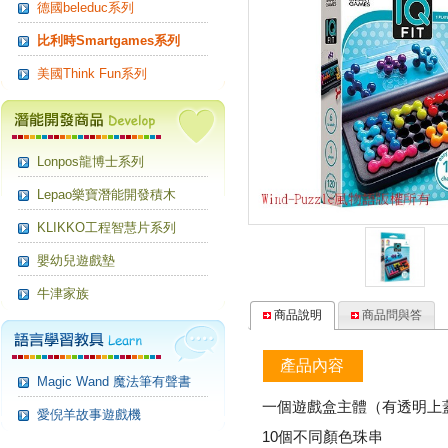
德國beleduc系列
比利時Smartgames系列
美國Think Fun系列
Lonpos龍博士系列
Lepao樂寶潛能開發積木
KLIKKO工程智慧片系列
嬰幼兒遊戲墊
牛津家族
商品說明
商品問與答
產品內容
Magic Wand 魔法筆有聲書
一個遊戲盒主體（有透明上
愛倪羊故事遊戲機
10個不同顏色珠串