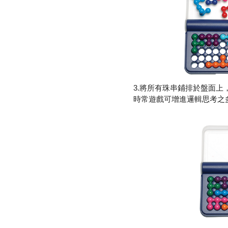
3.將所有珠串鋪排於盤面
時常遊戲可增進邏輯思考