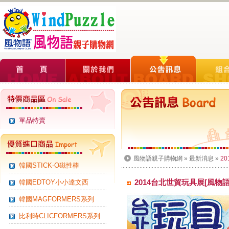
單品特賣
風物語親子購物網
»
最新消息
»
2
韓國STICK-O磁性棒
2014台北世貿玩具展[風物
韓國EDTOY小小達文西
韓國MAGFORMERS系列
比利時CLICFORMERS系列