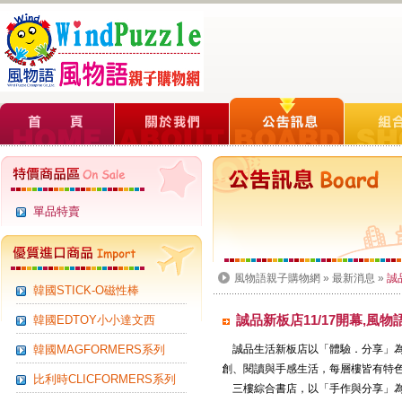
單品特賣
風物語親子購物網
»
最新消息
»
誠
韓國STICK-O磁性棒
誠品新板店11/17開幕,風
韓國EDTOY小小達文西
韓國MAGFORMERS系列
誠品生活新板店以「體驗．分享」為定
創、閱讀與手感生活，每層樓皆有特
比利時CLICFORMERS系列
三樓綜合書店，以「手作與分享」為概念