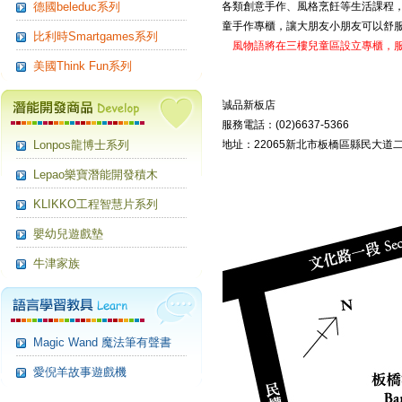
德國beleduc系列
各類創意手作、風格烹飪等生活課程
童手作專櫃，讓大朋友小朋友可以舒
比利時Smartgames系列
風物語將在三樓兒童區設立專櫃，
美國Think Fun系列
誠品新板店
服務電話：(02)6637-5366
Lonpos龍博士系列
地址：22065新北市板橋區縣民大道二
Lepao樂寶潛能開發積木
KLIKKO工程智慧片系列
嬰幼兒遊戲墊
牛津家族
Magic Wand 魔法筆有聲書
愛倪羊故事遊戲機