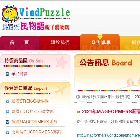
單品特賣
風物語親子購物網
»
最新消息
»
2
韓國STICK-O磁性棒
2021年MAGFORMERS新
韓國EDTOY小小達文西
韓國MAGFORMERS系列
歡迎點選以下連結，利用滑鼠滾輪或P
比利時CLICFORMERS系列
http://magformersworld.com/ghome/e