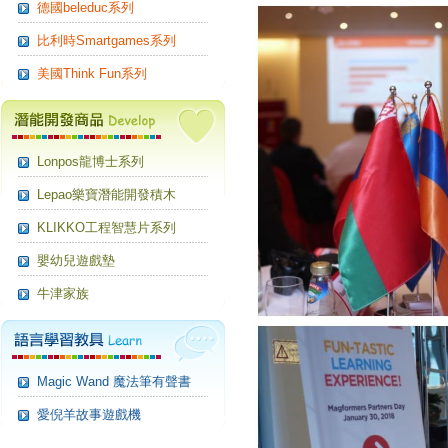
德國beleduc系列
比利時Smartgames系列
美國Think Fun系列
Lonpos龍博士系列
Lepao樂寶潛能開發積木
KLIKKO工程智慧片系列
嬰幼兒遊戲墊
牛津家族
Magic Wand 魔法筆有聲書
愛倪羊故事遊戲機