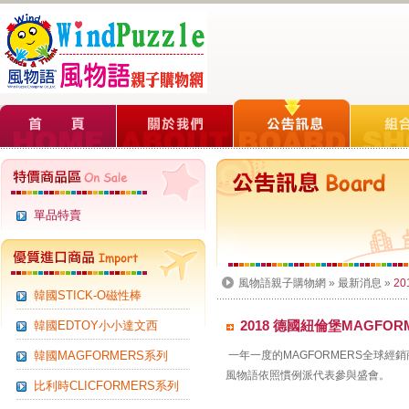
單品特賣
風物語親子購物網
»
最新消息
»
2
韓國STICK-O磁性棒
2018 德國紐倫堡MAGFO
韓國EDTOY小小達文西
韓國MAGFORMERS系列
一年一度的MAGFORMERS全球
風物語依照慣例派代表參與盛會。
比利時CLICFORMERS系列