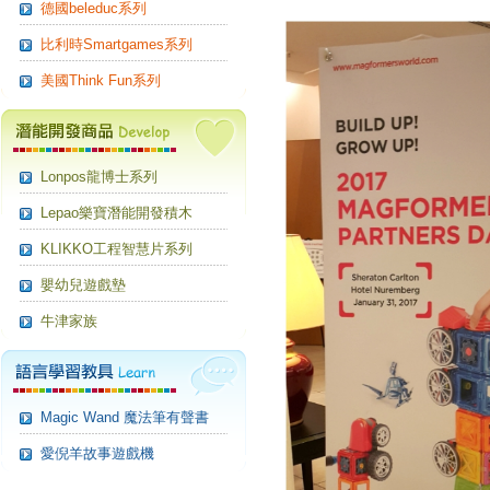
德國beleduc系列
比利時Smartgames系列
美國Think Fun系列
Lonpos龍博士系列
Lepao樂寶潛能開發積木
KLIKKO工程智慧片系列
嬰幼兒遊戲墊
牛津家族
Magic Wand 魔法筆有聲書
愛倪羊故事遊戲機