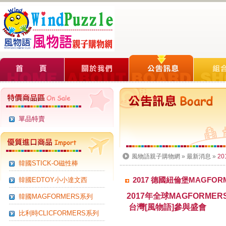
單品特賣
風物語親子購物網
»
最新消息
»
2
韓國STICK-O磁性棒
2017 德國紐倫堡MAGFO
韓國EDTOY小小達文西
2017年全球MAGFORM
韓國MAGFORMERS系列
台灣[風物語]參與盛會
比利時CLICFORMERS系列